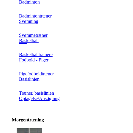
Badminton
Badmintontræner
Svømning
Svømmetræner
Basketball
Basketballtrænere
Fodbold - Piger
Pigefodboldtræner
Basislinien
Træner, basislinien
Optagelse/Ansøgning
Morgentræning