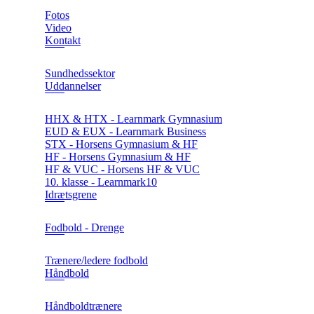
Fotos
Video
Kontakt
Sundhedssektor
Uddannelser
HHX & HTX - Learnmark Gymnasium
EUD & EUX - Learnmark Business
STX - Horsens Gymnasium & HF
HF - Horsens Gymnasium & HF
HF & VUC - Horsens HF & VUC
10. klasse - Learnmark10
Idrætsgrene
Fodbold - Drenge
Trænere/ledere fodbold
Håndbold
Håndboldtrænere