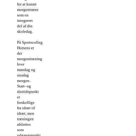
for at kunne
morgentræne
som en
integreret
del af din
skoledag.
På Sportscollege
Horsens er
der
morgentræning
hver
mandag og
onsdag
morgen.
Start- og
sluttidspunkt
er
forskellige
fra idræt til
idræt, men
træningen
afsluttes
som
udgangspunkt