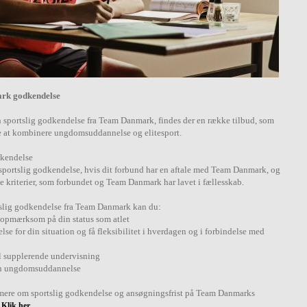
rk godkendelse
n sportslig godkendelse fra Team Danmark, findes der en række tilbud, som
re at kombinere ungdomsuddannelse og elitesport.
dkendelse
sportslig godkendelse, hvis dit forbund har en aftale med Team Danmark, og
e kriterier, som forbundet og Team Danmark har lavet i fællesskab.
slig godkendelse fra Team Danmark kan du:
 opmærksom på din status som atlet
else for din situation og få fleksibilitet i hverdagen og i forbindelse med
il supplerende undervisning
in ungdomsuddannelse
mere om sportslig godkendelse og ansøgningsfrist på Team Danmarks
-
Klik her