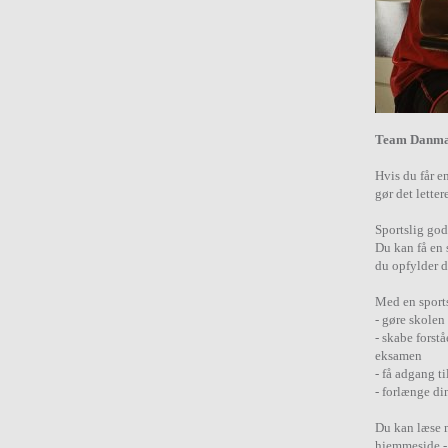
Team Danma
Hvis du får e
gør det lette
Sportslig go
Du kan få en 
du opfylder d
Med en sport
- gøre skolen
- skabe forstå
eksamen
- få adgang t
- forlænge d
Du kan læse 
hjemmeside 