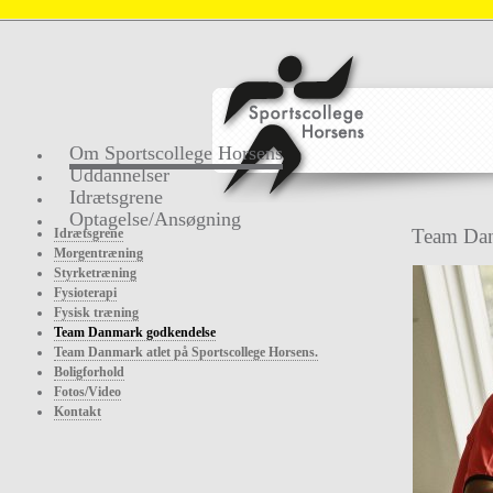
Om Sportscollege Horsens
Uddannelser
Idrætsgrene
Optagelse/Ansøgning
Team Dan
Idrætsgrene
Morgentræning
Styrketræning
Fysioterapi
Fysisk træning
Team Danmark godkendelse
Team Danmark atlet på Sportscollege Horsens.
Boligforhold
Fotos/Video
Kontakt