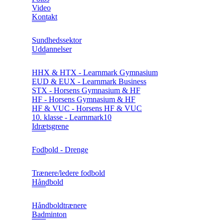
Video
Kontakt
Sundhedssektor
Uddannelser
HHX & HTX - Learnmark Gymnasium
EUD & EUX - Learnmark Business
STX - Horsens Gymnasium & HF
HF - Horsens Gymnasium & HF
HF & VUC - Horsens HF & VUC
10. klasse - Learnmark10
Idrætsgrene
Fodbold - Drenge
Trænere/ledere fodbold
Håndbold
Håndboldtrænere
Badminton