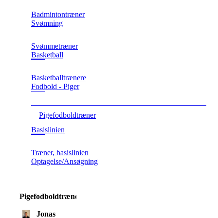
Badmintontræner
Svømning
Svømmetræner
Basketball
Basketballtrænere
Fodbold - Piger
Pigefodboldtræner
Basislinien
Træner, basislinien
Optagelse/Ansøgning
Pigefodboldtræner
Jonas