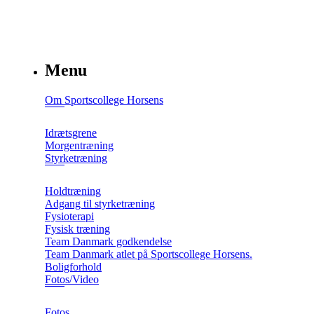
Menu
Om Sportscollege Horsens
Idrætsgrene
Morgentræning
Styrketræning
Holdtræning
Adgang til styrketræning
Fysioterapi
Fysisk træning
Team Danmark godkendelse
Team Danmark atlet på Sportscollege Horsens.
Boligforhold
Fotos/Video
Fotos