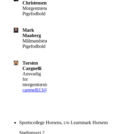
Christensen
Morgentræner,
Pigefodbold
Mark
Maaberg
Målmandstræner,
Pigefodbold
Torsten
Cargnelli
Ansvarlig
for
morgentræning
cargnelli13@gmail.com
Sportscollege Horsens, c/o Learnmark Horsens
Stadionsvej 2