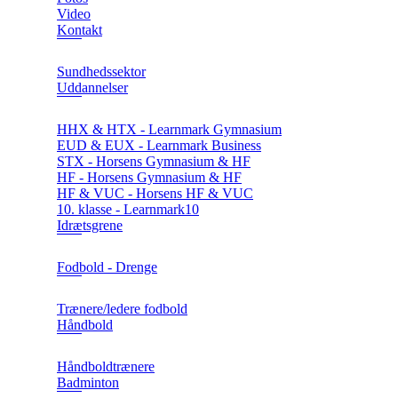
Video
Kontakt
Sundhedssektor
Uddannelser
HHX & HTX - Learnmark Gymnasium
EUD & EUX - Learnmark Business
STX - Horsens Gymnasium & HF
HF - Horsens Gymnasium & HF
HF & VUC - Horsens HF & VUC
10. klasse - Learnmark10
Idrætsgrene
Fodbold - Drenge
Trænere/ledere fodbold
Håndbold
Håndboldtrænere
Badminton