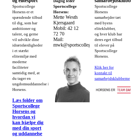
og elitesport
samarbejdsklubber
Daglig leder
Sportscollege
Sportscollege
Sportscollege
Horsens er et
Horsens:
Horsens
Mette Westh
spændende tilbud
samarbejder tæt
Kjersgaard
til dig, som har
med byens
Mobil: 42 12
ambitioner og
eliteklubber,
72 70
talent, og gerne
og hver klub har
Mail:
vil udvikle dine
deres eget tilbud
mwk@sportscollegehorsens.dk
idrætsfærdigheder
til elever på
i et stærkt
Sportscollege
elitemiljø med
Horsens.
moderne
faciliteter
Klik her for
samtidig med, at
kontakt til
du tager en
samarbejdsklubberne
ungdomsuddannelse i
Horsens.
Læs folder om
Sportscollege
Horsens og
hvordan vi
kan hjælpe dig
med din sport
og uddannelse